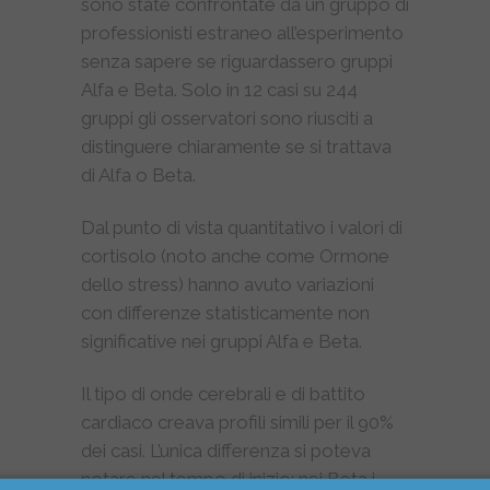
sono state confrontate da un gruppo di
professionisti estraneo all’esperimento
senza sapere se riguardassero gruppi
Alfa e Beta. Solo in 12 casi su 244
gruppi gli osservatori sono riusciti a
distinguere chiaramente se si trattava
di Alfa o Beta.
Dal punto di vista quantitativo i valori di
cortisolo (noto anche come Ormone
dello stress) hanno avuto variazioni
con differenze statisticamente non
significative nei gruppi Alfa e Beta.
Il tipo di onde cerebrali e di battito
cardiaco creava profili simili per il 90%
dei casi. L’unica differenza si poteva
notare nel tempo di inizio: nei Beta i