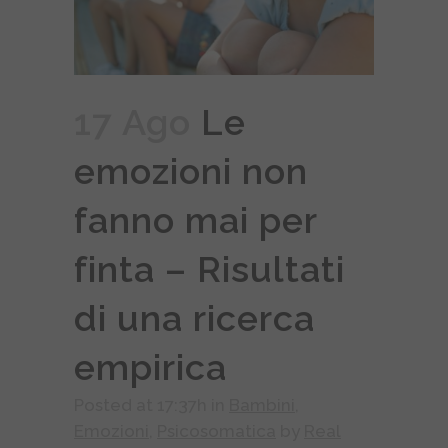
17 Ago
Le
emozioni non
fanno mai per
finta – Risultati
di una ricerca
empirica
Posted at 17:37h
in
Bambini
,
Emozioni
,
Psicosomatica
by
Real