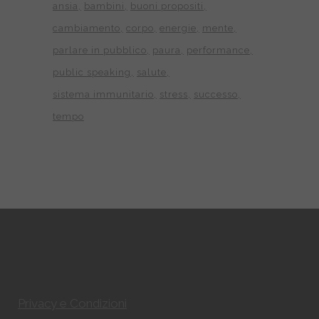
ansia
bambini
buoni propositi
cambiamento
corpo
energie
mente
parlare in pubblico
paura
performance
public speaking
salute
sistema immunitario
stress
successo
tempo
Privacy e Condizioni