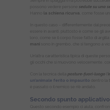
Sempre in spiaggia (ma potrebbe succedere anc
possono vedere persone
sedute su una se
Hanno
la schiena ricurva
, come fosse un
In questo caso – differentemente dal pre
essere in avanti, piuttosto è come se gli 
loro, come se il corpo fosse fatto di argil
mani
sono in grembo, che si tengono a vi
Un’altra caratteristica tipica di queste per
gli occhi che si muovono velocemente, con
Con la tecnica della
posture-fuori-luogo
l’
un’animale ferito o impaurito
dentro la t
è passato o il nemico se n’è andato.
Secondo spunto applicativo
Questo secondo esempio ci aiuta, confron