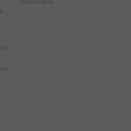
successo
tempo
al
) in
suti