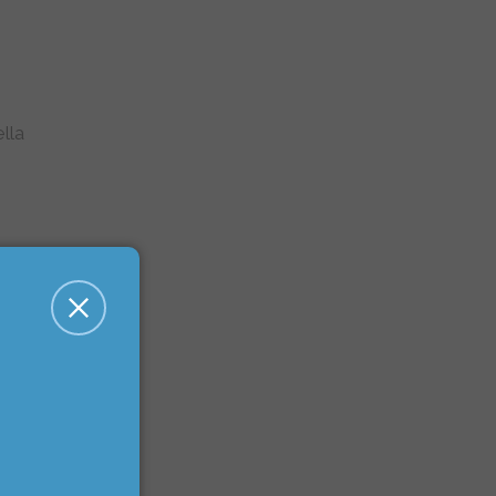
lla
ona
ci e