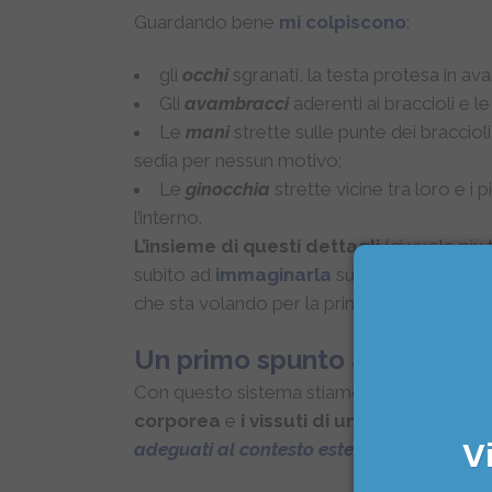
Guardando bene
mi colpiscono
:
gli
occhi
sgranati, la testa protesa in avant
Gli
avambracci
aderenti ai braccioli e le 
Le
mani
strette sulle punte dei braccio
sedia per nessun motivo;
Le
ginocchia
strette vicine tra loro e i 
l’interno.
L’insieme di questi dettagli
(ci vuole più 
subito ad
immaginarla
su un aereo durant
che sta volando per la prima volta e salita 
Un primo spunto applicativ
Con questo sistema stiamo sfruttando la 
corporea
e
i vissuti di un persona
siano
adeguati al contesto esterno
.
Vi