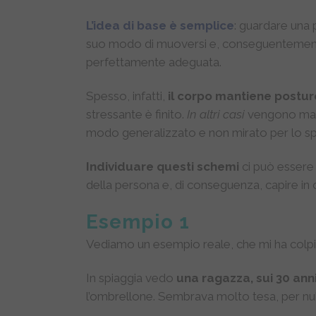
L’idea di base è semplice
: guardare una 
suo modo di muoversi e, conseguentemente
perfettamente adeguata.
Spesso, infatti,
il corpo mantiene postur
stressante è finito.
In altri casi
vengono mante
modo generalizzato e non mirato per lo sp
Individuare questi schemi
ci può essere 
della persona e, di conseguenza, capire in c
Esempio 1
Vediamo un esempio reale, che mi ha colpito
In spiaggia vedo
una ragazza, sui 30 ann
l’ombrellone. Sembrava molto tesa, per nul