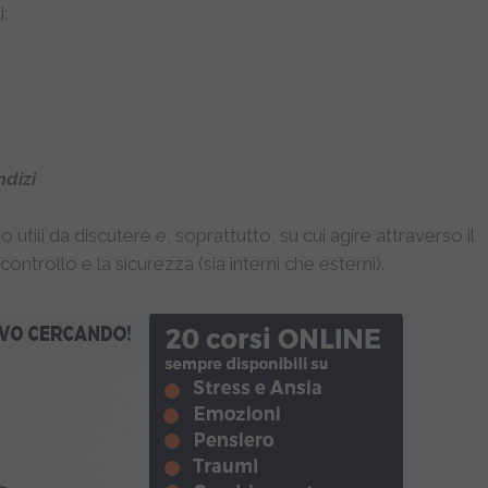
i:
ndizi
o utili da discutere e, soprattutto, su cui agire attraverso il
ontrollo e la sicurezza (sia interni che esterni).