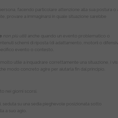
persona, facendo particolare attenzione alla sua postura o 
, provare a immaginarsi in quale situazione sarebbe
e
non più utili
anche quando un evento problematico o
nuti schemi di riposta (di adattamento, motorii o difensivi
ecifico evento o contesto.
molto utile a inquadrare correttamente una situazione, i vis
he modo concreto agire per aiutarla fin dal principio.
 nei giorni scorsi.
i
, seduta su una sedia pieghevole posizionata sotto
la a suo agio.