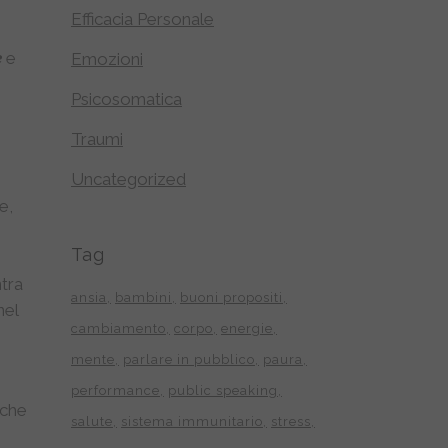
Efficacia Personale
e
e
Emozioni
Psicosomatica
Traumi
Uncategorized
e,
Tag
tra
ansia
bambini
buoni propositi
nel
cambiamento
corpo
energie
mente
parlare in pubblico
paura
performance
public speaking
 che
salute
sistema immunitario
stress