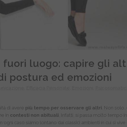
uori luogo: capire gli alt
i di postura ed emozioni
nicazione
,
Efficacia Personale
,
Emozioni
,
Psicosomatic
nità di avere
più tempo per osservare gli altri
. Non solo, 
ne in
contesti non abituali
. Infatti, si passa molto tempo in
In ogni caso siamo lontano dai classici ambienti in cui si vive