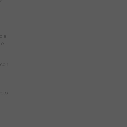
si
ro e
 Le
o con
colo