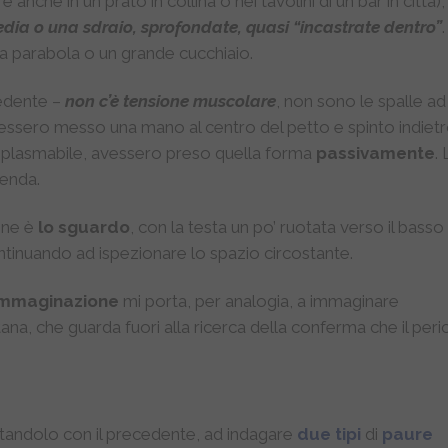
he in un prato in collina o nei tavolini di un bar in città), 
dia o una sdraio, sprofondate, quasi “incastrate dentro”
.
a parabola o un grande cucchiaio.
cedente –
non c’è tensione muscolare
, non sono le spalle ad
avessero messo una mano al centro del petto e spinto indiet
la plasmabile, avessero preso quella forma
passivamente
.
cenda.
sone è
lo sguardo
, con la testa un po’ ruotata verso il bass
tinuando ad ispezionare lo spazio circostante.
immaginazione
mi porta, per analogia, a immaginare
ana, che guarda fuori alla ricerca della conferma che il peri
tandolo con il precedente, ad indagare
due tipi
di
paure