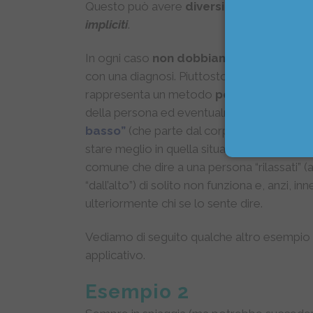
Questo può avere
diversi motivi
: essere l
impliciti
.
In ogni caso
non dobbiamo confondere
con una diagnosi. Piuttosto la
nostra imm
rappresenta un metodo
per empatizzare
della persona ed eventualmente
trovare u
basso
”
(che parte dal corpo) per aiutarla, 
stare meglio in quella situazione. Infatti, è
comune che dire a una persona “rilassati” 
“dall’alto”) di solito non funziona e, anzi, in
ulteriormente chi se lo sente dire.
Vediamo di seguito qualche altro esempio
applicativo.
Esempio 2