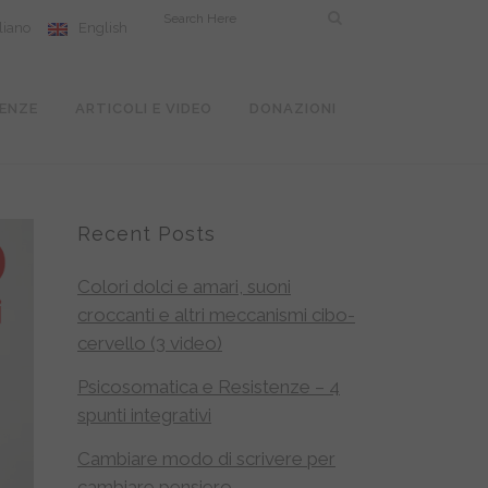
aliano
English
ENZE
ARTICOLI E VIDEO
DONAZIONI
Recent Posts
Colori dolci e amari, suoni
croccanti e altri meccanismi cibo-
cervello (3 video)
Psicosomatica e Resistenze – 4
spunti integrativi
Cambiare modo di scrivere per
cambiare pensiero