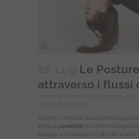
26 Lug
Le Posture f
attraverso i fluss
Posted at 12:22h
in
Cambiamento
,
Comu
by
Real Way of Life
Durante i periodi di vacanza si ha l’opportu
anche la
possibilità
di vedere molte perso
spiaggia, in montagna o in giro per le città. 