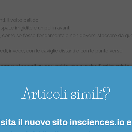
i, il volto pallido;
spalle irrigidite e un po’ in avanti;
li, come se fosse fondamentale non doversi staccare da que
piedi, invece, con le caviglie distanti e con le punte verso
tempo a leggerli qui per iscritto che a vederli!) mi ha spinto
e una turbolenza. Mostrava la
tipica reazione
di una pers
già con una gran paura.
Articoli simili?
o
nostra immaginazione per
capire quanto l’attivazione
“fuori luogo”
in senso letterale, ovvero che
non siano tipi
sita il nuovo sito insciences.io e