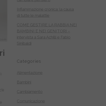
Infiammazione cronica: la causa
di tutte le malattie
COME GESTIRE LA RABBIA NEI
BAMBINI E NEI GENITORI –
intervista a Sara Achilli e Fabio
Sinibaldi
ri
Categories
Alimentazione
a
Bambini
c’è
Cambiamento
Comunicazione
 e