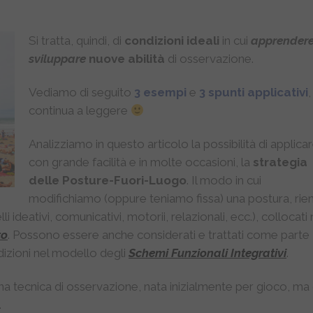
Si tratta, quindi, di
condizioni ideali
in cui
apprender
sviluppare
nuove abilità
di osservazione.
Vediamo di seguito
3
esempi
e
3 spunti applicativi
,
continua a leggere
Analizziamo in questo articolo la possibilità di applicar
con grande facilità e in molte occasioni, la
strategia
delle Posture-Fuori-Luogo
. Il modo in cui
modifichiamo (oppure teniamo fissa) una postura, rien
 ideativi, comunicativi, motorii, relazionali, ecc.), collocati 
to
. Possono essere anche considerati e trattati come parte
izioni nel modello degli
Schemi Funzionali Integrativi
.
na tecnica di osservazione, nata inizialmente per gioco, ma
.