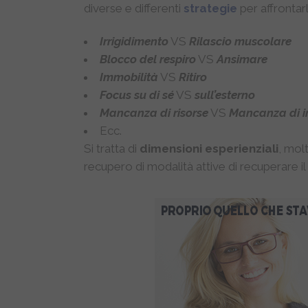
diverse e differenti
strategie
per affrontarl
Irrigidimento
VS
Rilascio muscolare
Blocco del respiro
VS
Ansimare
Immobilità
VS
Ritiro
Focus su di sé
VS
sull’esterno
Mancanza di risorse
VS
Mancanza di i
Ecc.
Si tratta di
dimensioni esperienziali
, molt
recupero di modalità attive di recuperare il c